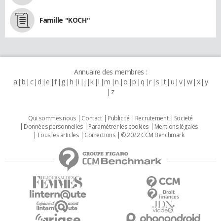
Famille "KOCH"
Annuaire des membres :
a
b
c
d
e
f
g
h
i
j
k
l
m
n
o
p
q
r
s
t
u
v
w
x
y
z
Qui sommes nous
Contact
Publicité
Recrutement
Societé
Données personnelles
Paramétrer les cookies
Mentions légales
Tous les articles
Corrections
© 2022 CCM Benchmark