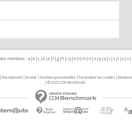
 des membres :
a
b
c
d
e
f
g
h
i
j
k
l
m
n
o
p
q
r
s
t
u
v
Recrutement
Societé
Données personnelles
Paramétrer les cookies
Mentions
© 2022 CCM Benchmark