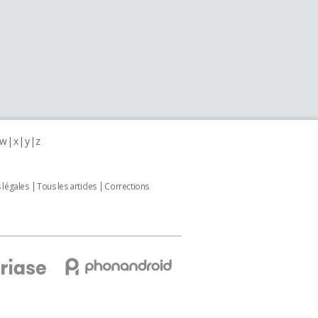
w
x
y
z
 légales
Tous les articles
Corrections