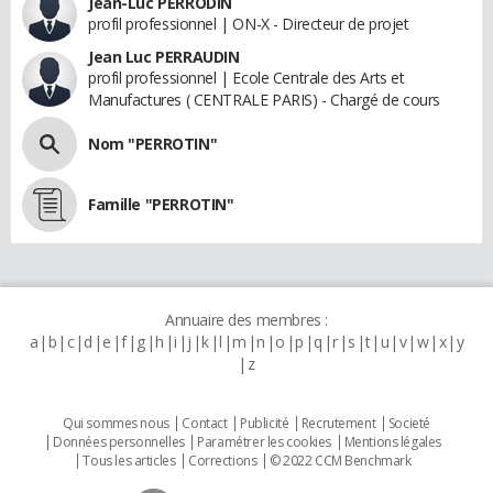
Jean-Luc PERRODIN
profil professionnel | ON-X - Directeur de projet
Jean Luc PERRAUDIN
profil professionnel | Ecole Centrale des Arts et
Manufactures ( CENTRALE PARIS) - Chargé de cours
Nom "PERROTIN"
Famille "PERROTIN"
Annuaire des membres :
a
b
c
d
e
f
g
h
i
j
k
l
m
n
o
p
q
r
s
t
u
v
w
x
y
z
Qui sommes nous
Contact
Publicité
Recrutement
Societé
Données personnelles
Paramétrer les cookies
Mentions légales
Tous les articles
Corrections
© 2022 CCM Benchmark