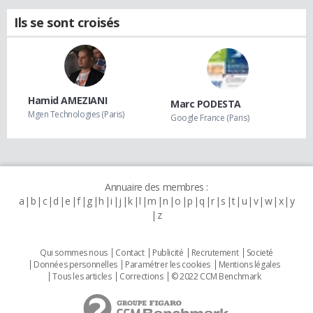
Ils se sont croisés
Hamid AMEZIANI
Marc PODESTA
Mgen Technologies (Paris)
Google France (Paris)
Annuaire des membres :
a
b
c
d
e
f
g
h
i
j
k
l
m
n
o
p
q
r
s
t
u
v
w
x
y
z
Qui sommes nous
Contact
Publicité
Recrutement
Societé
Données personnelles
Paramétrer les cookies
Mentions légales
Tous les articles
Corrections
© 2022 CCM Benchmark