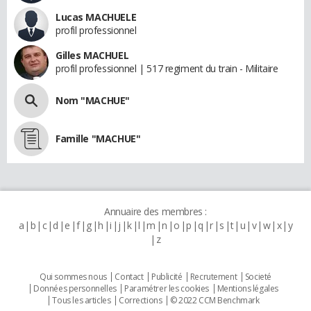
Lucas MACHUELE
profil professionnel
Gilles MACHUEL
profil professionnel | 517 regiment du train - Militaire
Nom "MACHUE"
Famille "MACHUE"
Annuaire des membres :
a
b
c
d
e
f
g
h
i
j
k
l
m
n
o
p
q
r
s
t
u
v
w
x
y
z
Qui sommes nous
Contact
Publicité
Recrutement
Societé
Données personnelles
Paramétrer les cookies
Mentions légales
Tous les articles
Corrections
© 2022 CCM Benchmark