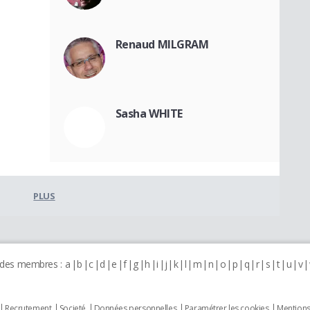
Renaud MILGRAM
Sasha WHITE
PLUS
 des membres :
a
b
c
d
e
f
g
h
i
j
k
l
m
n
o
p
q
r
s
t
u
v
Recrutement
Societé
Données personnelles
Paramétrer les cookies
Mentions