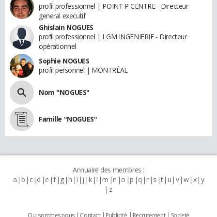
profil professionnel | POINT P CENTRE - Directeur
general executif
Ghislain NOGUES
profil professionnel | LGM INGENIERIE - Directeur
opérationnel
Sophie NOGUES
profil personnel | MONTRÉAL
Nom "NOGUES"
Famille "NOGUES"
Annuaire des membres :
a
b
c
d
e
f
g
h
i
j
k
l
m
n
o
p
q
r
s
t
u
v
w
x
y
z
Qui sommes nous
Contact
Publicité
Recrutement
Societé