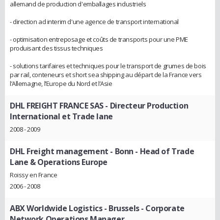
allemand de production d'emballages industriels
- direction ad interim d'une agence de transport international
- optimisation entreposage et coûts de transports pour une PME
produisant des tissus techniques
- solutions tarifaires et techniques pour le transport de grumes de bois
par rail, conteneurs et short sea shipping au départ de la France vers
l’Allemagne, l’Europe du Nord et l’Asie
DHL FREIGHT FRANCE SAS
- Directeur Production
International et Trade lane
2008 - 2009
DHL Freight management - Bonn
- Head of Trade
Lane & Operations Europe
Roissy en France
2006 - 2008
ABX Worldwide Logistics - Brussels
- Corporate
Network Operations Manager