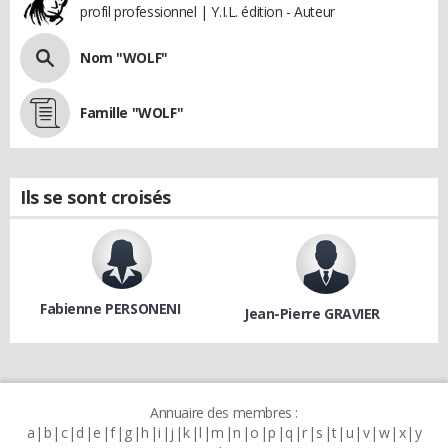
profil professionnel | Y.I.L. édition - Auteur
Nom "WOLF"
Famille "WOLF"
Ils se sont croisés
Fabienne PERSONENI
Jean-Pierre GRAVIER
Annuaire des membres :
a
b
c
d
e
f
g
h
i
j
k
l
m
n
o
p
q
r
s
t
u
v
w
x
y