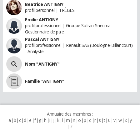
Beatrice ANTIGNY
profil personnel | TRÈBES
Emilie ANTIGNY
profil professionnel | Groupe Safran-Snecma -
Gestionnaire de paie
Pascal ANTIGNY
profil professionnel | Renault SAS (Boulogne-Billancourt)
- Analyste
Nom "ANTIGNY"
Famille "ANTIGNY"
Annuaire des membres :
a
b
c
d
e
f
g
h
i
j
k
l
m
n
o
p
q
r
s
t
u
v
w
x
y
z