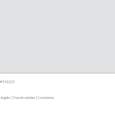
w
x
y
z
 légales
Tous les articles
Corrections