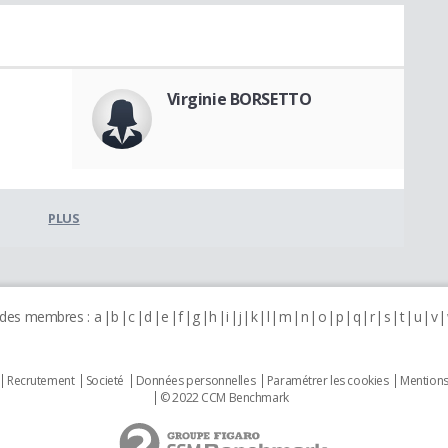
Virginie BORSETTO
PLUS
 des membres :
a
b
c
d
e
f
g
h
i
j
k
l
m
n
o
p
q
r
s
t
u
v
Recrutement
Societé
Données personnelles
Paramétrer les cookies
Mentions
© 2022 CCM Benchmark