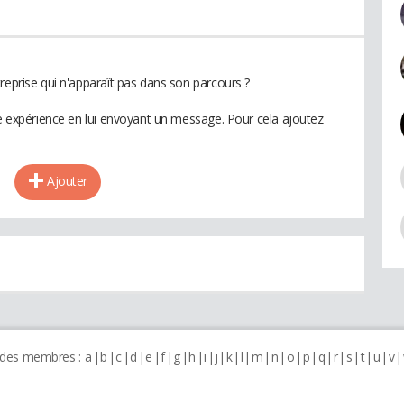
reprise qui n'apparaît pas dans son parcours ?
te expérience en lui envoyant un message. Pour cela ajoutez
Ajouter
 des membres :
a
b
c
d
e
f
g
h
i
j
k
l
m
n
o
p
q
r
s
t
u
v