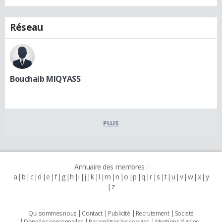
Réseau
Bouchaib MIQYASS
PLUS
Annuaire des membres :
a
b
c
d
e
f
g
h
i
j
k
l
m
n
o
p
q
r
s
t
u
v
w
x
y
z
Qui sommes nous
Contact
Publicité
Recrutement
Societé
Données personnelles
Paramétrer les cookies
Mentions légales