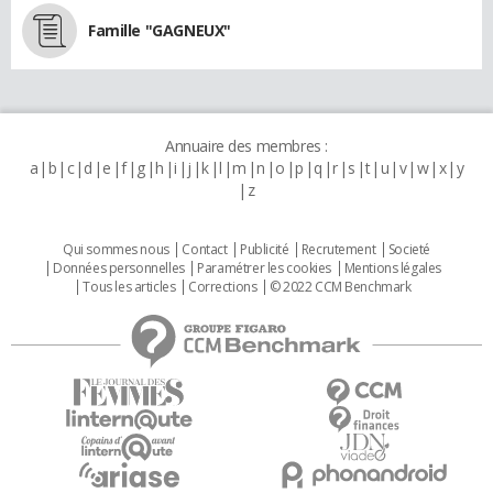
Famille "GAGNEUX"
Annuaire des membres :
a
b
c
d
e
f
g
h
i
j
k
l
m
n
o
p
q
r
s
t
u
v
w
x
y
z
Qui sommes nous
Contact
Publicité
Recrutement
Societé
Données personnelles
Paramétrer les cookies
Mentions légales
Tous les articles
Corrections
© 2022 CCM Benchmark