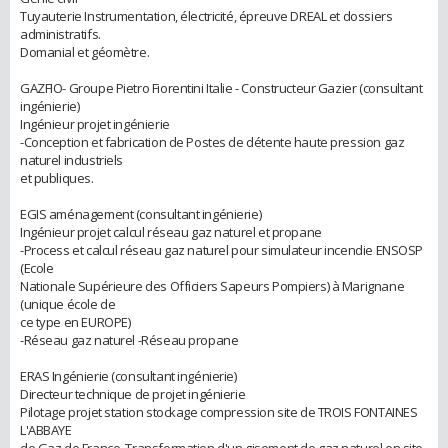
Tuyauterie Instrumentation, électricité, épreuve DREAL et dossiers
administratifs.
Domanial et géomètre.
GAZFIO- Groupe Pietro Fiorentini Italie - Constructeur Gazier (consultant
ingénierie)
Ingénieur projet ingénierie
-Conception et fabrication de Postes de détente haute pression gaz
naturel industriels
et publiques.
EGIS aménagement (consultant ingénierie)
Ingénieur projet calcul réseau gaz naturel et propane
-Process et calcul réseau gaz naturel pour simulateur incendie ENSOSP
(Ecole
Nationale Supérieure des Officiers Sapeurs Pompiers) à Marignane
(unique école de
ce type en EUROPE)
-Réseau gaz naturel -Réseau propane
ERAS Ingénierie (consultant ingénierie)
Directeur technique de projet ingénierie
Pilotage projet station stockage compression site de TROIS FONTAINES
L'ABBAYE