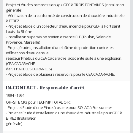
Projet et études compression gaz GDF à TROIS FONTAINES (Installation
générale)
- Vérification de la conformité de construction de chaudière industrielle
à ETREZ
- Projet et étude d'un collecteur d'eau incendie pour GDF à Port saint
Louis du Rhône
- Installation supervision station essence ELF (Toulon, Salon de
Provence, Marseille)
- Projet, études, installation d'une bâche de protection contre les
infiltrations d'eau dans le
réacteur Phébus du CEA Cadarache, accidenté suite à une explosion.
(CEA CADARACHE
de ST PAUL LES DURANCES)
- Projet et étude de plusieurs réservoirs pour le CEA CADARACHE.
IN-CONTACT
- Responsable d'arrêt
1994 - 1994
OFF-SITE CK3 pour TECHNIP TOTAL CFR ;
- Projet et Etude d'une Pince à brame pour SOLAC à Fos sur mer
- Projet et Etude d'installation d'une chaudière industrielle pour GDF à
ETREZ (Installation
générale)