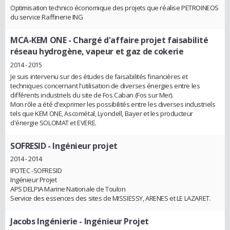
Optimisation technico économique des projets que réalise PETROINEOS
du service Raffinerie ING
MCA-KEM ONE
- Chargé d'affaire projet faisabilité
réseau hydrogène, vapeur et gaz de cokerie
2014 - 2015
Je suis intervenu sur des études de faisabilités financières et
techniques concernant l'utilisation de diverses énergies entre les
différents industriels du site de Fos Caban (Fos sur Mer).
Mon rôle a été d'exprimer les possibilités entre les diverses industriels
tels que KEM ONE, Ascométal, Lyondell, Bayer et les producteur
d'énergie SOLOMAT et EVERE.
SOFRESID
- Ingénieur projet
2014 - 2014
IFOTEC -SOFRESID
Ingénieur Projet
APS DELPIA Marine Nationale de Toulon
Service des essences des sites de MISSIESSY, ARENES et LE LAZARET.
Jacobs Ingénierie
- Ingénieur Projet