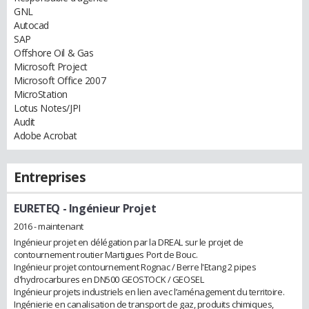
GNL
Autocad
SAP
Offshore Oil & Gas
Microsoft Project
Microsoft Office 2007
MicroStation
Lotus Notes/JPI
Audit
Adobe Acrobat
Entreprises
EURETEQ
- Ingénieur Projet
2016 - maintenant
Ingénieur projet en délégation par la DREAL sur le projet de
contournement routier Martigues Port de Bouc.
Ingénieur projet contournement Rognac / Berre l'Etang 2 pipes
d'hydrocarbures en DN500 GEOSTOCK / GEOSEL
Ingénieur projets industriels en lien avec l’aménagement du territoire.
Ingénierie en canalisation de transport de gaz, produits chimiques,