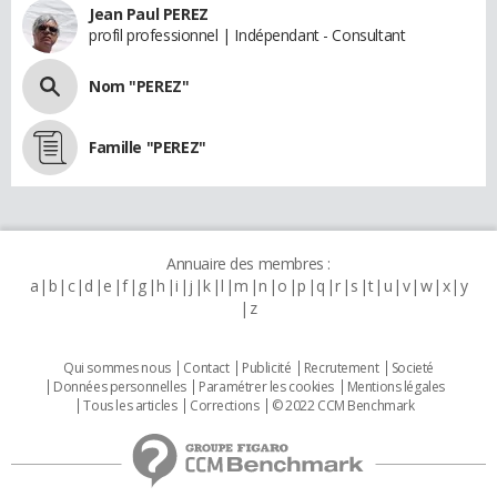
Jean Paul PEREZ
profil professionnel | Indépendant - Consultant
Nom "PEREZ"
Famille "PEREZ"
Annuaire des membres :
a
b
c
d
e
f
g
h
i
j
k
l
m
n
o
p
q
r
s
t
u
v
w
x
y
z
Qui sommes nous
Contact
Publicité
Recrutement
Societé
Données personnelles
Paramétrer les cookies
Mentions légales
Tous les articles
Corrections
© 2022 CCM Benchmark