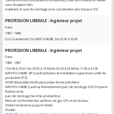
avec réception des
matériels et suivi du montage avec coordination des travaux TCE.
PROFESSION LIBERALE
- Ingénieur projet
Paris
1987 - 1988
E.I.G (Gardanne)- De 08.87 à 08.88 , De 02.95 à 10.95
PROFESSION LIBERALE
- Ingénieur projet
Paris
1985 - 1987
/ De 09.à 10.91/ De 07.92 à 10.93/De 02.94 à 03.94/De 11.95 à 01.95
NAPHTA CHIMIE -BP (Lavéra) Etudes et installation supervision unité de
production (PZ)
ACMP (Marseille) Vérificateur plate-forme pétrolière
NAPHTA CHIMIE (Lavéra)- Remaniement parc de stockage SUD Propane
Butane et du
parc de stockage Nord de produit Brut.
Mise en conformité des sphères de gaz GPL et du réseau
d'interconnexions jusqu'en limite
d'unité.