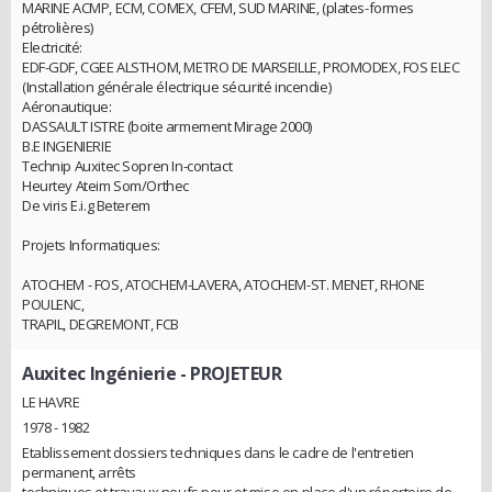
MARINE ACMP, ECM, COMEX, CFEM, SUD MARINE, (plates-formes
pétrolières)
Electricité:
EDF-GDF, CGEE ALSTHOM, METRO DE MARSEILLE, PROMODEX, FOS ELEC
(Installation générale électrique sécurité incendie)
Aéronautique:
DASSAULT ISTRE (boite armement Mirage 2000)
B.E INGENIERIE
Technip Auxitec Sopren In-contact
Heurtey Ateim Som/Orthec
De viris E.i.g Beterem
Projets Informatiques:
ATOCHEM - FOS, ATOCHEM-LAVERA, ATOCHEM-ST. MENET, RHONE
POULENC,
TRAPIL, DEGREMONT, FCB
Auxitec Ingénierie
- PROJETEUR
LE HAVRE
1978 - 1982
Etablissement dossiers techniques dans le cadre de l'entretien
permanent, arrêts