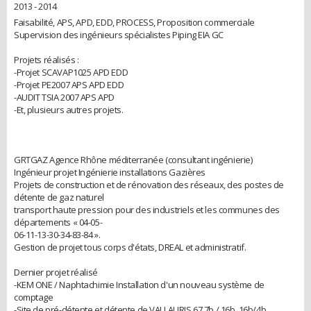
2013 - 2014
Faisabilité, APS, APD, EDD, PROCESS, Proposition commerciale
Supervision des ingénieurs spécialistes Piping EIA GC
Projets réalisés :
-Projet SCAVAP1025 APD EDD
-Projet PE2007 APS APD EDD
-AUDIT TSIA 2007 APS APD
-Et, plusieurs autres projets.
GRTGAZ Agence Rhône méditerranée (consultant ingénierie)
Ingénieur projet Ingénierie installations Gazières
Projets de construction et de rénovation des réseaux, des postes de
détente de gaz naturel
transport haute pression pour des industriels et les communes des
départements « 04-05-
06-11-13-30-34-83-84 ».
Gestion de projet tous corps d'états, DREAL et administratif.
Dernier projet réalisé
-KEM ONE / Naphtachimie Installation d'un nouveau système de
comptage
-Site de pré-détente et détente de VALLAURIS 67.7b / 16b, 16b/4b