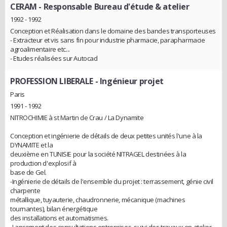
CERAM
- Responsable Bureau d'étude & atelier
1992 - 1992
Conception et Réalisation dans le domaine des bandes transporteuses
- Extracteur et vis sans fin pour industrie pharmacie, parapharmacie
agroalimentaire etc...
- Etudes réalisées sur Autocad
PROFESSION LIBERALE
- Ingénieur projet
Paris
1991 - 1992
NITROCHIMIE à st Martin de Crau / La Dynamite
Conception et ingénierie de détails de deux petites unités l'une à la
DYNAMITE et la
deuxième en TUNISIE pour la société NITRAGEL destinées à la
production d'explosif à
base de Gel.
-Ingénierie de détails de l'ensemble du projet : terrassement, génie civil
charpente
métallique, tuyauterie, chaudronnerie, mécanique (machines
tournantes), bilan énergétique
des installations et automatismes.
-Lancement des consultations entreprises, suivi des travaux en atelier