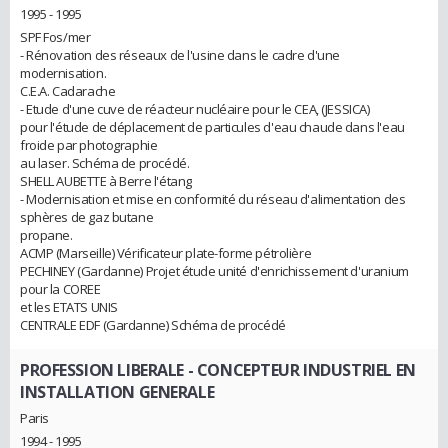
1995 - 1995
SPF Fos/mer
- Rénovation des réseaux de l'usine dans le cadre d'une
modernisation.
C.E.A. Cadarache
- Etude d'une cuve de réacteur nucléaire pour le CEA, (JESSICA)
pour l'étude de déplacement de particules d'eau chaude dans l'eau
froide par photographie
au laser. Schéma de procédé.
SHELL AUBETTE à Berre l'étang
- Modernisation et mise en conformité du réseau d'alimentation des
sphères de gaz butane
propane.
ACMP (Marseille) Vérificateur plate-forme pétrolière
PECHINEY (Gardanne) Projet étude unité d'enrichissement d'uranium
pour la COREE
et les ETATS UNIS
CENTRALE EDF (Gardanne) Schéma de procédé
PROFESSION LIBERALE
- CONCEPTEUR INDUSTRIEL EN
INSTALLATION GENERALE
Paris
1994 - 1995