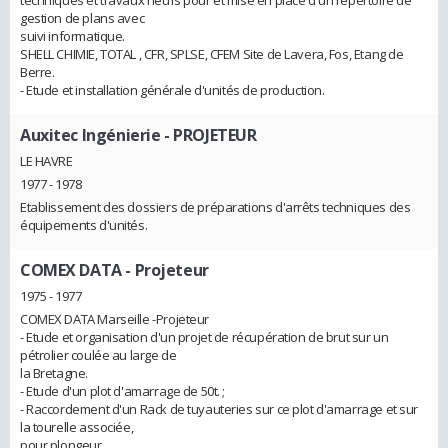
techniques et travaux neufs pour et mise en place d'un répertoire de
gestion de plans avec
suivi informatique.
SHELL CHIMIE, TOTAL , CFR, SPLSE, CFEM Site de Lavera, Fos, Etang de
Berre.
- Etude et installation générale d'unités de production.
Auxitec Ingénierie
- PROJETEUR
LE HAVRE
1977 - 1978
Etablissement des dossiers de préparations d'arrêts techniques des
équipements d'unités.
COMEX DATA
- Projeteur
1975 - 1977
COMEX DATA Marseille -Projeteur
- Etude et organisation d'un projet de récupération de brut sur un
pétrolier coulée au large de
la Bretagne.
- Etude d'un plot d'amarrage de 50t. ;
- Raccordement d'un Rack de tuyauteries sur ce plot d'amarrage et sur
la tourelle associée,
pour plongeur.