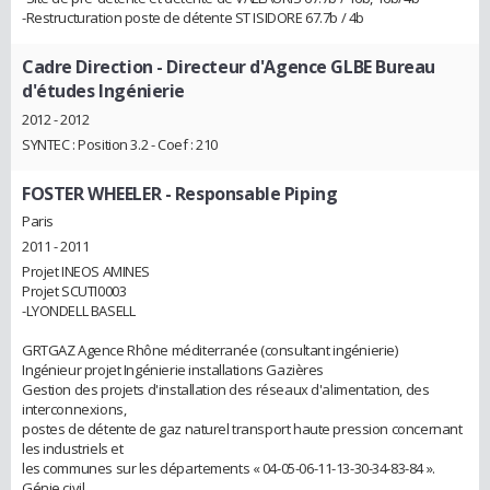
-Restructuration poste de détente ST ISIDORE 67.7b / 4b
Cadre Direction
- Directeur d'Agence GLBE Bureau
d'études Ingénierie
2012 - 2012
SYNTEC : Position 3.2 - Coef : 210
FOSTER WHEELER
- Responsable Piping
Paris
2011 - 2011
Projet INEOS AMINES
Projet SCUTI0003
-LYONDELL BASELL
GRTGAZ Agence Rhône méditerranée (consultant ingénierie)
Ingénieur projet Ingénierie installations Gazières
Gestion des projets d'installation des réseaux d'alimentation, des
interconnexions,
postes de détente de gaz naturel transport haute pression concernant
les industriels et
les communes sur les départements « 04-05-06-11-13-30-34-83-84 ».
Génie civil