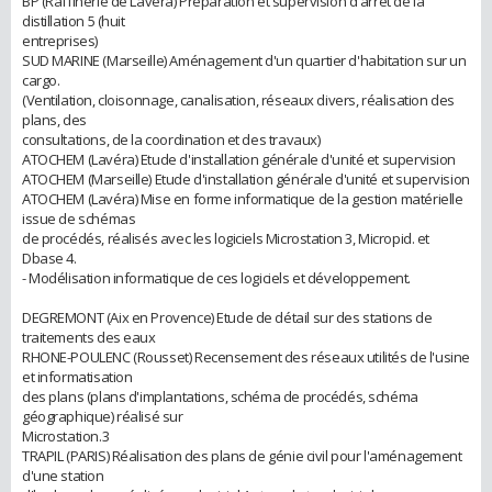
BP (Raffinerie de Lavéra) Préparation et supervision d'arrêt de la
distillation 5 (huit
entreprises)
SUD MARINE (Marseille) Aménagement d'un quartier d'habitation sur un
cargo.
(Ventilation, cloisonnage, canalisation, réseaux divers, réalisation des
plans, des
consultations, de la coordination et des travaux)
ATOCHEM (Lavéra) Etude d'installation générale d'unité et supervision
ATOCHEM (Marseille) Etude d'installation générale d'unité et supervision
ATOCHEM (Lavéra) Mise en forme informatique de la gestion matérielle
issue de schémas
de procédés, réalisés avec les logiciels Microstation 3, Micropid. et
Dbase 4.
- Modélisation informatique de ces logiciels et développement.
DEGREMONT (Aix en Provence) Etude de détail sur des stations de
traitements des eaux
RHONE-POULENC (Rousset) Recensement des réseaux utilités de l'usine
et informatisation
des plans (plans d'implantations, schéma de procédés, schéma
géographique) réalisé sur
Microstation.3
TRAPIL (PARIS) Réalisation des plans de génie civil pour l'aménagement
d'une station