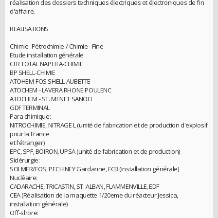
réalisation des dossiers techniques électriques et électroniques de fin
d'affaire.
REALISATIONS
Chimie- Pétrochimie / Chimie - Fine
Etude installation générale
CFR TOTAL NAPHTA-CHIMIE
BP SHELL-CHIMIE
ATOHEM-FOS SHELL-AUBETTE
ATOCHEM - LAVERA RHONE POULENC
ATOCHEM - ST. MENET SANOFI
GDF TERMINAL
Para chimique:
NITROCHIMIE, NITRAGE L (unité de fabrication et de production d'explosif
pour la France
et l'étranger)
EPC, SPF, BOIRON, UPSA (unité de fabrication et de production)
Sidérurgie:
SOLMER/FOS, PECHINEY Gardanne, FCB (installation générale)
Nucléaire:
CADARACHE, TRICASTIN, ST. ALBAN, FLAMMENVILLE, EDF
CEA (Réalisation de la maquette 1/20eme du réacteur Jessica,
installation générale)
Off-shore: