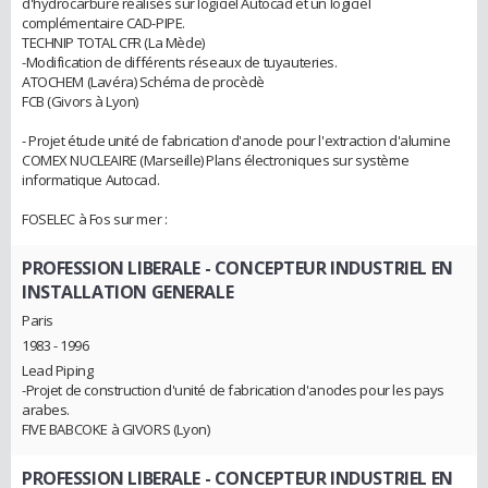
d'hydrocarbure réalisés sur logiciel Autocad et un logiciel
complémentaire CAD-PIPE.
TECHNIP TOTAL CFR (La Mède)
-Modification de différents réseaux de tuyauteries.
ATOCHEM (Lavéra) Schéma de procèdè
FCB (Givors à Lyon)
- Projet étude unité de fabrication d'anode pour l'extraction d'alumine
COMEX NUCLEAIRE (Marseille) Plans électroniques sur système
informatique Autocad.
FOSELEC à Fos sur mer :
PROFESSION LIBERALE
- CONCEPTEUR INDUSTRIEL EN
INSTALLATION GENERALE
Paris
1983 - 1996
Lead Piping
-Projet de construction d'unité de fabrication d'anodes pour les pays
arabes.
FIVE BABCOKE à GIVORS (Lyon)
PROFESSION LIBERALE
- CONCEPTEUR INDUSTRIEL EN