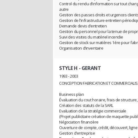
Control du rendu d’information sur tout chan
autre
Gestion des passes droits et urgences client
Gestion de l’infrastructure entretien périodi
Demande devis d’entretien
Gestion du personnel pour la tenue de propret
Suivi des visites du matériel incendie
Gestion de stock sur matières 1ére pour fabr
Organisation d’inventaire
STYLE H
- GERANT
1993 - 2003
CONCEPTION FABRICATION ET COMMERCIALIS
Business plan
Évaluation du cout horaire, frais de structure,
Création des statuts de la SARL
Evaluation de la stratégie commerciale
(Projet publicitaire création de maquette publi
Négociation financière
Ouverture de compte, crédit, découvert, lign
Gestion d’entreprise