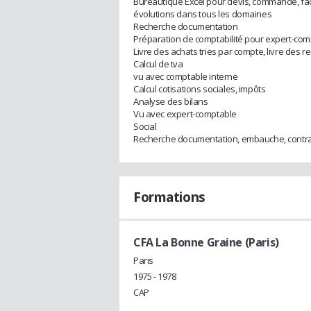
Bureautique Excel pour devis, commande, fact
évolutions dans tous les domaines
Recherche documentation
Préparation de comptabilité pour expert-com
Livre des achats tries par compte, livre des r
Calcul de tva
vu avec comptable interne
Calcul cotisations sociales, impôts
Analyse des bilans
Vu avec expert-comptable
Social
Recherche documentation, embauche, contrat
Formations
CFA La Bonne Graine (Paris)
Paris
1975 - 1978
CAP