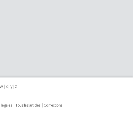
w
x
y
z
 légales
Tous les articles
Corrections