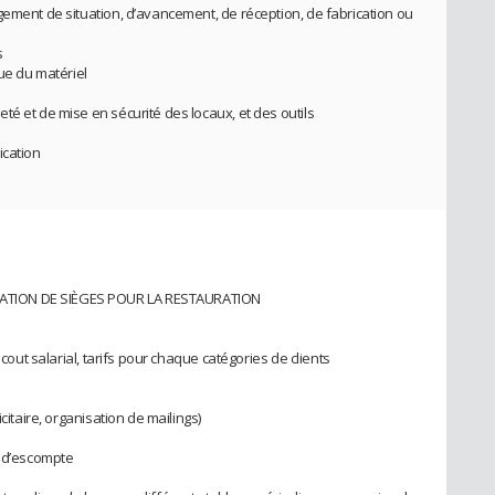
gement de situation, d’avancement, de réception, de fabrication ou
s
que du matériel
é et de mise en sécurité des locaux, et des outils
ication
ATION DE SIÈGES POUR LA RESTAURATION
 cout salarial, tarifs pour chaque catégories de clients
citaire, organisation de mailings)
e d’escompte