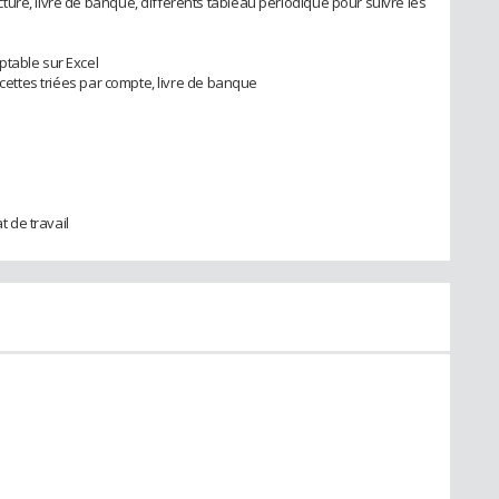
ure, livre de banque, différents tableau périodique pour suivre les
ptable sur Excel
ecettes triées par compte, livre de banque
 de travail