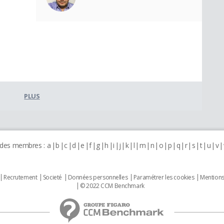
PLUS
 des membres :
a
b
c
d
e
f
g
h
i
j
k
l
m
n
o
p
q
r
s
t
u
v
Recrutement
Societé
Données personnelles
Paramétrer les cookies
Mentions
© 2022 CCM Benchmark