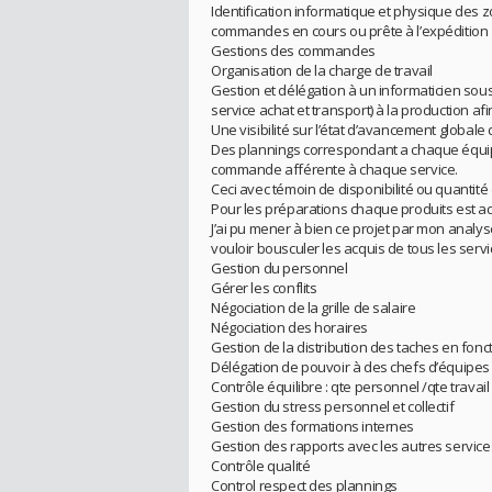
Identification informatique et physique des z
commandes en cours ou prête à l’expédition
Gestions des commandes
Organisation de la charge de travail
Gestion et délégation à un informaticien sou
service achat et transport) à la production afi
Une visibilité sur l’état d’avancement global
Des plannings correspondant a chaque équipe
commande afférente à chaque service.
Ceci avec témoin de disponibilité ou quantit
Pour les préparations chaque produits est a
J’ai pu mener à bien ce projet par mon analy
vouloir bousculer les acquis de tous les serv
Gestion du personnel
Gérer les conflits
Négociation de la grille de salaire
Négociation des horaires
Gestion de la distribution des taches en fo
Délégation de pouvoir à des chefs d’équipes
Contrôle équilibre : qte personnel /qte travail
Gestion du stress personnel et collectif
Gestion des formations internes
Gestion des rapports avec les autres services
Contrôle qualité
Control respect des plannings