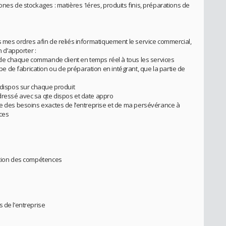
ones de stockages : matières 1éres, produits finis, préparations de
s mes ordres afin de reliés informatiquement le service commercial,
n d’apporter :
e de chaque commande client en temps réel à tous les services
 de fabrication ou de préparation en intégrant, que la partie de
é dispos sur chaque produit
dressé avec sa qte dispos et date appro
se des besoins exactes de l’entreprise et de ma persévérance à
ices
nction des compétences
 de l’entreprise