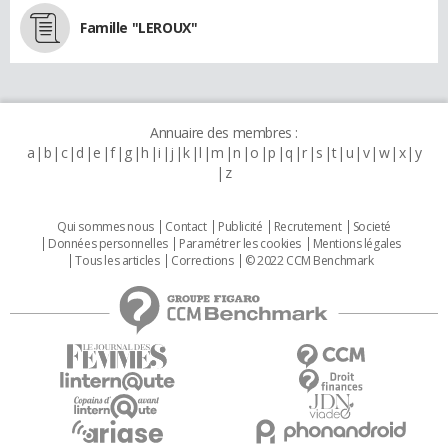
Famille "LEROUX"
Annuaire des membres :
a
b
c
d
e
f
g
h
i
j
k
l
m
n
o
p
q
r
s
t
u
v
w
x
y
z
Qui sommes nous
Contact
Publicité
Recrutement
Societé
Données personnelles
Paramétrer les cookies
Mentions légales
Tous les articles
Corrections
© 2022 CCM Benchmark