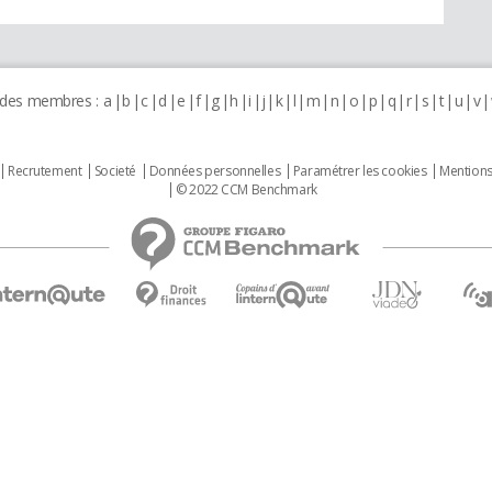
 des membres :
a
b
c
d
e
f
g
h
i
j
k
l
m
n
o
p
q
r
s
t
u
v
Recrutement
Societé
Données personnelles
Paramétrer les cookies
Mentions
© 2022 CCM Benchmark