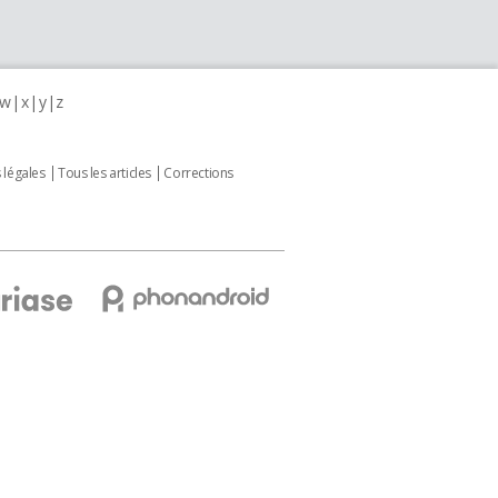
w
x
y
z
 légales
Tous les articles
Corrections