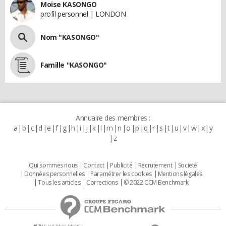
Moise KASONGO
profil personnel | LONDON
Nom "KASONGO"
Famille "KASONGO"
Annuaire des membres :
a
b
c
d
e
f
g
h
i
j
k
l
m
n
o
p
q
r
s
t
u
v
w
x
y
z
Qui sommes nous
Contact
Publicité
Recrutement
Societé
Données personnelles
Paramétrer les cookies
Mentions légales
Tous les articles
Corrections
© 2022 CCM Benchmark