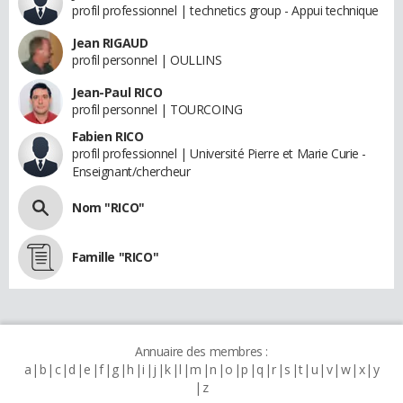
profil professionnel | technetics group - Appui technique
Jean RIGAUD
profil personnel | OULLINS
Jean-Paul RICO
profil personnel | TOURCOING
Fabien RICO
profil professionnel | Université Pierre et Marie Curie -
Enseignant/chercheur
Nom "RICO"
Famille "RICO"
Annuaire des membres :
a
b
c
d
e
f
g
h
i
j
k
l
m
n
o
p
q
r
s
t
u
v
w
x
y
z