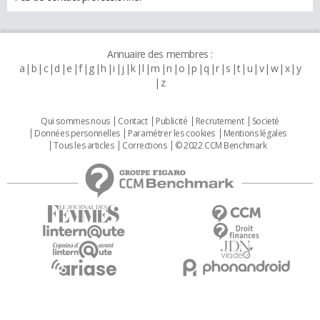
Annuaire des membres :
a
b
c
d
e
f
g
h
i
j
k
l
m
n
o
p
q
r
s
t
u
v
w
x
y
z
Qui sommes nous
Contact
Publicité
Recrutement
Societé
Données personnelles
Paramétrer les cookies
Mentions légales
Tous les articles
Corrections
© 2022 CCM Benchmark