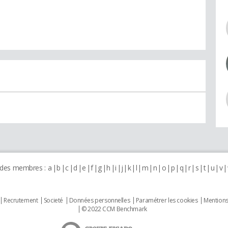
 des membres :
a
b
c
d
e
f
g
h
i
j
k
l
m
n
o
p
q
r
s
t
u
v
Recrutement
Societé
Données personnelles
Paramétrer les cookies
Mentions
© 2022 CCM Benchmark