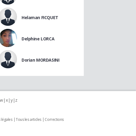
Helaman FICQUET
Delphine LORCA
Dorian MORDASINI
w
x
y
z
 légales
Tous les articles
Corrections