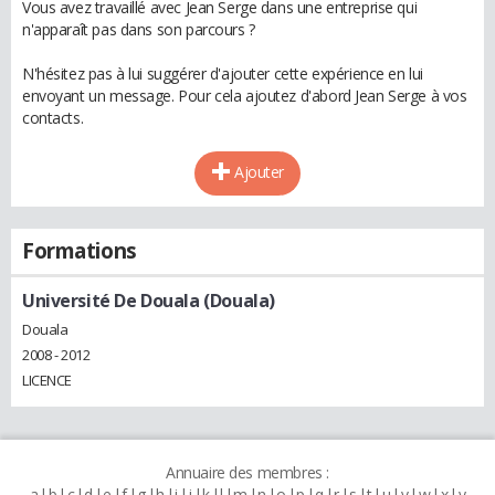
Vous avez travaillé avec Jean Serge dans une entreprise qui
n'apparaît pas dans son parcours ?
N'hésitez pas à lui suggérer d'ajouter cette expérience en lui
envoyant un message. Pour cela ajoutez d'abord Jean Serge à vos
contacts.
Ajouter
Formations
Université De Douala (Douala)
Douala
2008 - 2012
LICENCE
Annuaire des membres :
a
b
c
d
e
f
g
h
i
j
k
l
m
n
o
p
q
r
s
t
u
v
w
x
y