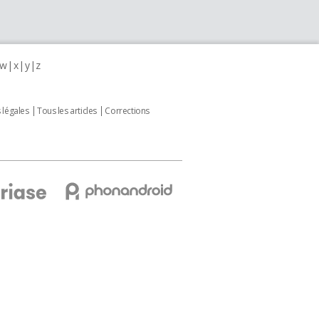
w
x
y
z
 légales
Tous les articles
Corrections