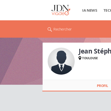
IA NEWS
TEC
Rechercher
Jean Stép
TOULOUSE
Jean Stéphane
BELINGA (BELINGA
PROFIL
JEAN STÉPHANE)