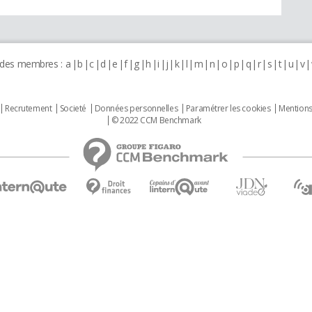
 des membres :
a
b
c
d
e
f
g
h
i
j
k
l
m
n
o
p
q
r
s
t
u
v
Recrutement
Societé
Données personnelles
Paramétrer les cookies
Mentions
© 2022 CCM Benchmark