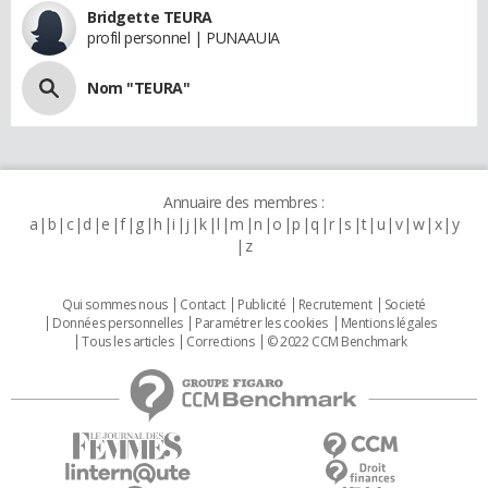
Bridgette TEURA
profil personnel | PUNAAUIA
Nom "TEURA"
Annuaire des membres :
a
b
c
d
e
f
g
h
i
j
k
l
m
n
o
p
q
r
s
t
u
v
w
x
y
z
Qui sommes nous
Contact
Publicité
Recrutement
Societé
Données personnelles
Paramétrer les cookies
Mentions légales
Tous les articles
Corrections
© 2022 CCM Benchmark