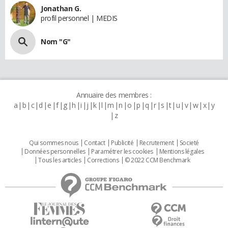
Jonathan G.
profil personnel | MEDIS
Nom "G"
Annuaire des membres :
a
b
c
d
e
f
g
h
i
j
k
l
m
n
o
p
q
r
s
t
u
v
w
x
y
z
Qui sommes nous
Contact
Publicité
Recrutement
Societé
Données personnelles
Paramétrer les cookies
Mentions légales
Tous les articles
Corrections
© 2022 CCM Benchmark