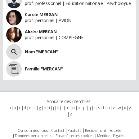
profil professionnel | Education nationale - Psychologue
Carole MERGAN
profil personnel | AVION
Alizée MERCAN
profil personnel | COMPIEGNE
Nom "MERCAN"
Famille "MERCAN"
Annuaire des membres :
a
b
c
d
e
f
g
h
i
j
k
l
m
n
o
p
q
r
s
t
u
v
w
x
y
z
Qui sommes nous
Contact
Publicité
Recrutement
Societé
Données personnelles
Paramétrer les cookies
Mentions légales