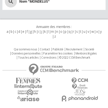
Nom "MONDELUS"
Annuaire des membres :
a
b
c
d
e
f
g
h
i
j
k
l
m
n
o
p
q
r
s
t
u
v
w
x
y
z
Qui sommes nous
Contact
Publicité
Recrutement
Societé
Données personnelles
Paramétrer les cookies
Mentions légales
Tous les articles
Corrections
© 2022 CCM Benchmark