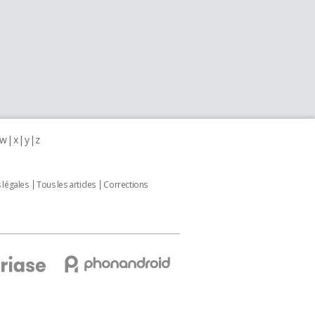
w
x
y
z
 légales
Tous les articles
Corrections