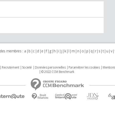
 des membres :
a
b
c
d
e
f
g
h
i
j
k
l
m
n
o
p
q
r
s
t
u
v
Recrutement
Societé
Données personnelles
Paramétrer les cookies
Mentions
© 2022 CCM Benchmark