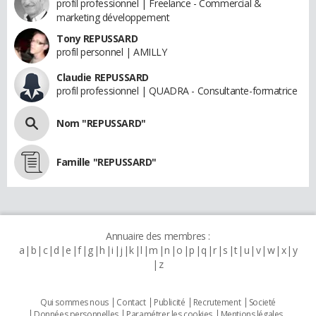
profil professionnel | Freelance - Commercial &
marketing développement
Tony REPUSSARD
profil personnel | AMILLY
Claudie REPUSSARD
profil professionnel | QUADRA - Consultante-formatrice
Nom "REPUSSARD"
Famille "REPUSSARD"
Annuaire des membres :
a
b
c
d
e
f
g
h
i
j
k
l
m
n
o
p
q
r
s
t
u
v
w
x
y
z
Qui sommes nous
Contact
Publicité
Recrutement
Societé
Données personnelles
Paramétrer les cookies
Mentions légales