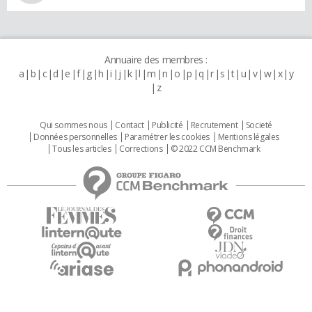
Annuaire des membres :
a
b
c
d
e
f
g
h
i
j
k
l
m
n
o
p
q
r
s
t
u
v
w
x
y
z
Qui sommes nous
Contact
Publicité
Recrutement
Societé
Données personnelles
Paramétrer les cookies
Mentions légales
Tous les articles
Corrections
© 2022 CCM Benchmark