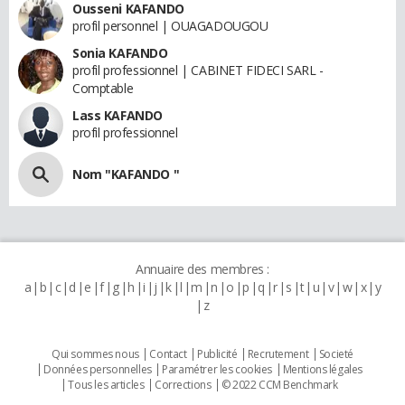
Ousseni KAFANDO
profil personnel | OUAGADOUGOU
Sonia KAFANDO
profil professionnel | CABINET FIDECI SARL -
Comptable
Lass KAFANDO
profil professionnel
Nom "KAFANDO "
Annuaire des membres :
a
b
c
d
e
f
g
h
i
j
k
l
m
n
o
p
q
r
s
t
u
v
w
x
y
z
Qui sommes nous
Contact
Publicité
Recrutement
Societé
Données personnelles
Paramétrer les cookies
Mentions légales
Tous les articles
Corrections
© 2022 CCM Benchmark