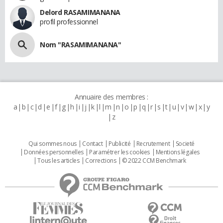
Delord RASAMIMANANA
profil professionnel
Nom "RASAMIMANANA"
Annuaire des membres :
a
b
c
d
e
f
g
h
i
j
k
l
m
n
o
p
q
r
s
t
u
v
w
x
y
z
Qui sommes nous
Contact
Publicité
Recrutement
Societé
Données personnelles
Paramétrer les cookies
Mentions légales
Tous les articles
Corrections
© 2022 CCM Benchmark