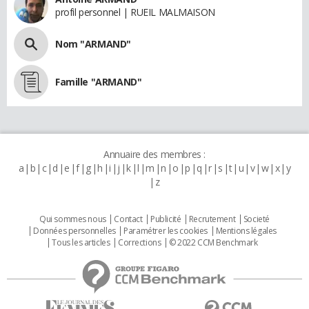
profil personnel | RUEIL MALMAISON
Nom "ARMAND"
Famille "ARMAND"
Annuaire des membres :
a
b
c
d
e
f
g
h
i
j
k
l
m
n
o
p
q
r
s
t
u
v
w
x
y
z
Qui sommes nous
Contact
Publicité
Recrutement
Societé
Données personnelles
Paramétrer les cookies
Mentions légales
Tous les articles
Corrections
© 2022 CCM Benchmark