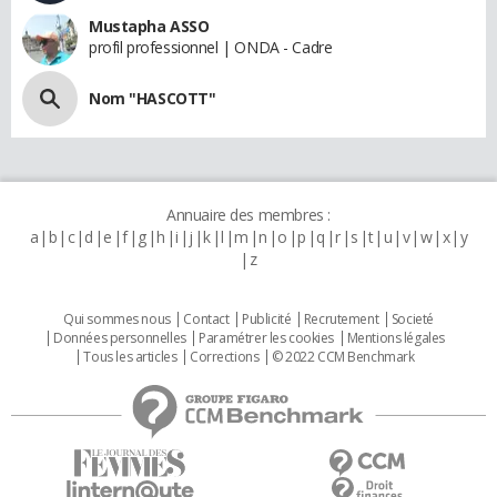
Mustapha ASSO
profil professionnel | ONDA - Cadre
Nom "HASCOTT"
Annuaire des membres :
a
b
c
d
e
f
g
h
i
j
k
l
m
n
o
p
q
r
s
t
u
v
w
x
y
z
Qui sommes nous
Contact
Publicité
Recrutement
Societé
Données personnelles
Paramétrer les cookies
Mentions légales
Tous les articles
Corrections
© 2022 CCM Benchmark