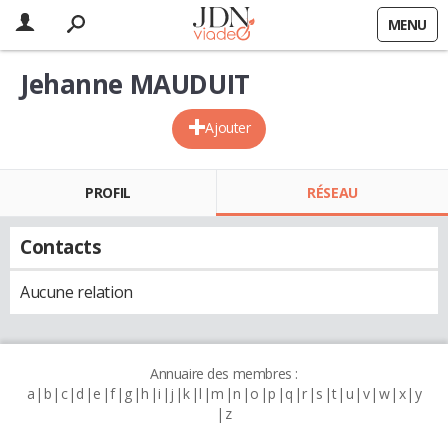
MENU
Jehanne MAUDUIT
Ajouter
PROFIL
RÉSEAU
Contacts
Aucune relation
Annuaire des membres :
a
b
c
d
e
f
g
h
i
j
k
l
m
n
o
p
q
r
s
t
u
v
w
x
y
z