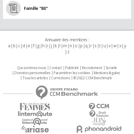
Famille "BE"
Annuaire des membres :
a
b
c
d
e
f
g
h
i
j
k
l
m
n
o
p
q
r
s
t
u
v
w
x
y
z
Qui sommes nous
Contact
Publicité
Recrutement
Societé
Données personnelles
Paramétrer les cookies
Mentions légales
Tous les articles
Corrections
© 2022 CCM Benchmark