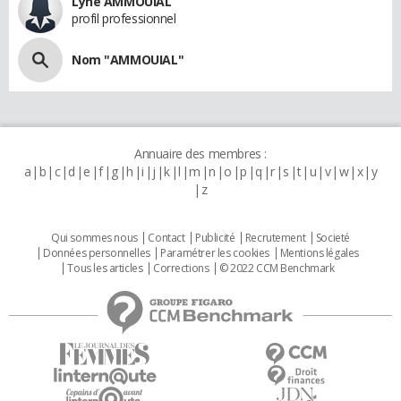
Lyne AMMOUIAL
profil professionnel
Nom "AMMOUIAL"
Annuaire des membres :
a
b
c
d
e
f
g
h
i
j
k
l
m
n
o
p
q
r
s
t
u
v
w
x
y
z
Qui sommes nous
Contact
Publicité
Recrutement
Societé
Données personnelles
Paramétrer les cookies
Mentions légales
Tous les articles
Corrections
© 2022 CCM Benchmark