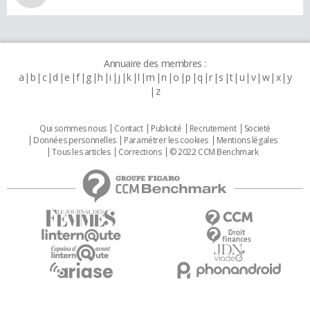
Annuaire des membres :
a
b
c
d
e
f
g
h
i
j
k
l
m
n
o
p
q
r
s
t
u
v
w
x
y
z
Qui sommes nous
Contact
Publicité
Recrutement
Societé
Données personnelles
Paramétrer les cookies
Mentions légales
Tous les articles
Corrections
© 2022 CCM Benchmark