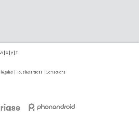
w
x
y
z
 légales
Tous les articles
Corrections