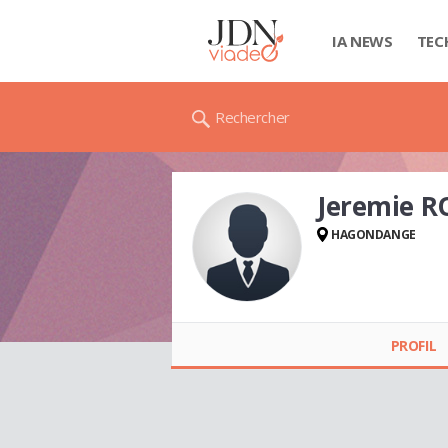
IA NEWS
TEC
Rechercher
Jeremie R
HAGONDANGE
Jeremie ROBITZER
PROFIL