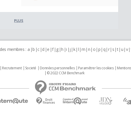
PLUS
 des membres :
a
b
c
d
e
f
g
h
i
j
k
l
m
n
o
p
q
r
s
t
u
v
Recrutement
Societé
Données personnelles
Paramétrer les cookies
Mentions
© 2022 CCM Benchmark