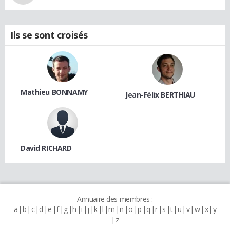
Ils se sont croisés
Mathieu BONNAMY
Jean-Félix BERTHIAU
David RICHARD
Annuaire des membres :
a
b
c
d
e
f
g
h
i
j
k
l
m
n
o
p
q
r
s
t
u
v
w
x
y
z