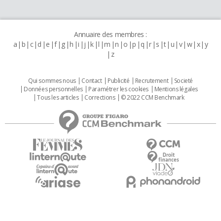
Annuaire des membres :
a
b
c
d
e
f
g
h
i
j
k
l
m
n
o
p
q
r
s
t
u
v
w
x
y
z
Qui sommes nous
Contact
Publicité
Recrutement
Societé
Données personnelles
Paramétrer les cookies
Mentions légales
Tous les articles
Corrections
© 2022 CCM Benchmark