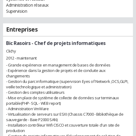
Administration réseaux
Supervision
Entreprises
Bic Rasoirs
- Chef de projets informatiques
Clichy
2012 - maintenant
- Grande expérience en management de bases de données
- Expérience dans la gestion de projets et de conduite aux
changements
- Gestion du parc informatique (supervision Eyes of Network ,OCS,GLPI,
veille technologique et administration)
- Gestion des comptes utilisateurs
- Mise en place de système de collecte de données sur terminaux
portable(PHP- SQL - WEB report)
- Administration VmWare
- Virtualisation de serveurs sur ESXI (Chassis C7000 - Bibliothèque de
sauvegarde - Baie P2000 SAN)
- Installation contrôleur Wifi CISCO et couverture totale d'un site de
production
- Gestion de projets informatiques (Développement de solution de