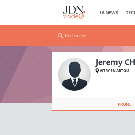
IA NEWS
TEC
Rechercher
Jeremy C
VITRY EN ARTOIS
Jeremy CHANTREAU
PROFIL