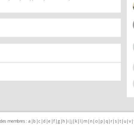
 des membres :
a
b
c
d
e
f
g
h
i
j
k
l
m
n
o
p
q
r
s
t
u
v