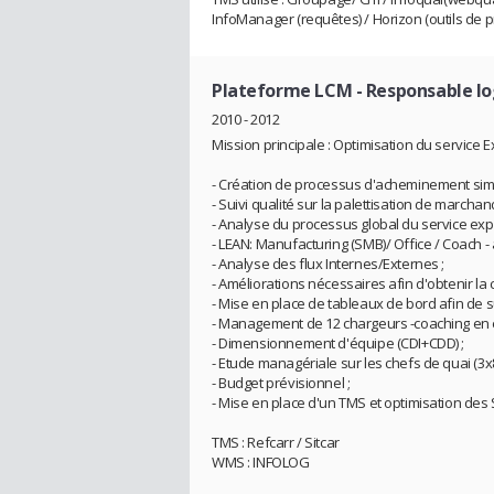
InfoManager (requêtes) / Horizon (outils de p
Plateforme LCM
- Responsable lo
2010 - 2012
Mission principale : Optimisation du service E
- Création de processus d'acheminement simpl
- Suivi qualité sur la palettisation de marchan
- Analyse du processus global du service expé
- LEAN: Manufacturing (SMB)/ Office / Coach - 
- Analyse des flux Internes/Externes ;
- Améliorations nécessaires afin d'obtenir la 
- Mise en place de tableaux de bord afin de suiv
- Management de 12 chargeurs -coaching en 
- Dimensionnement d'équipe (CDI+CDD) ;
- Etude managériale sur les chefs de quai (3x8
- Budget prévisionnel ;
- Mise en place d'un TMS et optimisation des 
TMS : Refcarr / Sitcar
WMS : INFOLOG