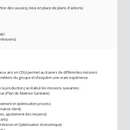
arbre des causes), mise en place de plans d'actions)
i) /
révisions)
ux ans en CDI,il permet au travers de différentes missions
s métiers du groupe et d’acquérir une vraie expérience
 production j'ai réalisé les missions suivantes :
ue (Plan de Maitrise Sanitaire)
ppement et optimisation process
mance client)
umes, ajustement des moyens)
arts)
Prévision et Optimisation économique)
i) /