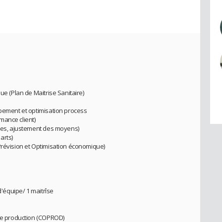
ue (Plan de Maitrise Sanitaire)
ppement et optimisation process
mance client)
umes, ajustement des moyens)
arts)
Prévision et Optimisation économique)
d'équipe/ 1 maitrîse
 de production (COPROD)