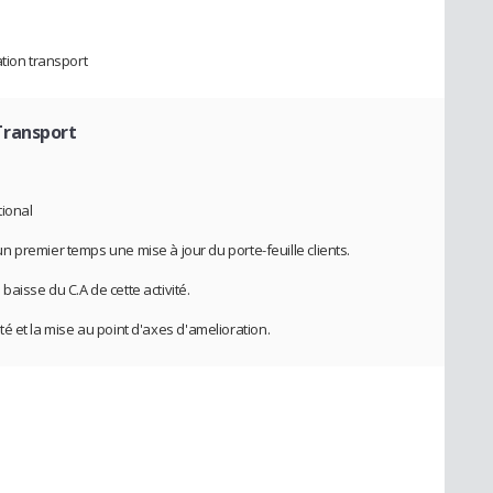
tion transport
Transport
tional
 premier temps une mise à jour du porte-feuille clients.
aisse du C.A de cette activité.
vité et la mise au point d'axes d'amelioration.