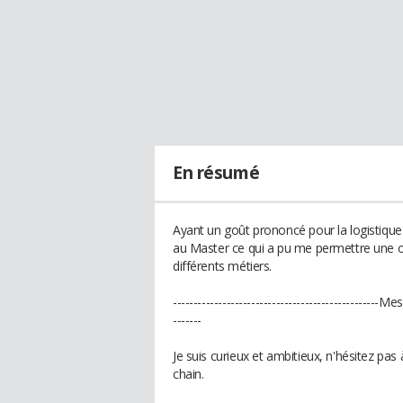
En résumé
Ayant un goût prononcé pour la logistique 
au Master ce qui a pu me permettre une ouv
différents métiers.
--------------------------------------------------
-------
Je suis curieux et ambitieux, n'hésitez pa
chain.