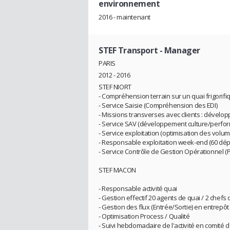
environnement
2016 - maintenant
STEF Transport
- Manager
PARIS
2012 - 2016
STEF NIORT
- Compréhension terrain sur un quai frigorifiq
- Service Saisie (Compréhension des EDI)
- Missions transverses avec clients : dévelo
- Service SAV (développement culture/perfor
- Service exploitation (optimisation des vol
- Responsable exploitation week-end (60 dép
- Service Contrôle de Gestion Opérationnel (
STEF MACON
- Responsable activité quai
- Gestion effectif 20 agents de quai / 2 chefs 
- Gestion des flux (Entrée/Sortie) en entrepôt
- Optimisation Process / Qualité
- Suivi hebdomadaire de l'activité en comité