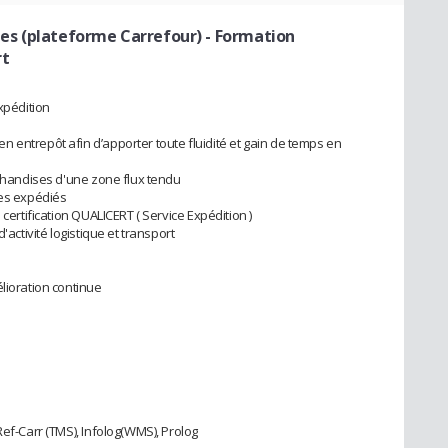
es (plateforme Carrefour)
- Formation
rt
xpédition
 entrepôt afin d’apporter toute fluidité et gain de temps en
rchandises d'une zone flux tendu
ges expédiés
 certification QUALICERT ( Service Expédition )
'activité logistique et transport
lioration continue
Ref-Carr (TMS), Infolog(WMS), Prolog