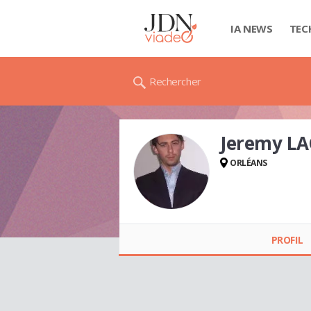
IA NEWS
TEC
Rechercher
Jeremy L
ORLÉANS
Jeremy LACOSTE
PROFIL