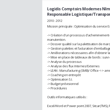
Logidis Comptoirs Modernes Nîm
Responsable Logistique/Transpo
2010 - 2012
Mission principale : Optimisation du service E
-> Création d'un processus d'acheminement en
manutention.
-> Dossier qualité sur la palettisation de ma
-> Gestion palettes et facturation d'emballa
-> Améliorations nécessaires afin d'obtenir la
-> Mise en place de tableaux de bords : suivi d
-> Analyse du processus
-> Analyse des flux Internes/Externes
-> LEAN : Manufacturing (SMB)/ Office <-> amé
-> Coaching en entrepôt
-> Optimisation S.I.
-> Budget prévisionnel
-> Procédures
Outils informatiques utilisés :
Excel/Word et Power point 2007, Sitcar(TMS), 