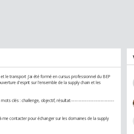
et le transport j'ai été formé en cursus professionnel du BEP
erture d'esprit sur l'ensemble de la supply chain et les
Mes mots clés : challenge, objectif, résultat--------------------------------
s à me contacter pour échanger sur les domaines de la supply