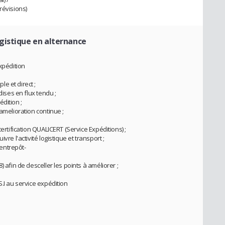
révisions)
gistique en alternance
xpédition
e et direct ;
dises en flux tendu ;
dition ;
amelioration continue ;
certification QUALICERT (Service Expéditions) ;
re l'activité logistique et transport ;
entrepôt-
) afin de desceller les points à améliorer ;
S.I au service expédition