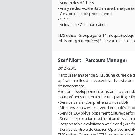
- Suivi tri des déchets
- Analyse des Accidents de travail, analyse (
- Gestion de stock promotionnel
- GPEC
- Animation / Communication
TMS utilisé : Groupage/ GTI / Infoquai(webqua
InfoManager (requêtes) / Horizon (outils de p
Stef Niort
- Parcours Manager
2012 - 2015
Parcours Manager de STEF, d’une durée de de
opérationnelles de découvrir la diversité de
d’encadrement.
Avec un développement constant au cœur de la
- Compréhension terrain sur un quai frigorifiq
- Service Saisie (Compréhension des EDI)
- Missions transverses avec clients : dévelo
- Service SAV (développement culture/perfor
- Service exploitation (optimisation des vol
- Responsable exploitation week-end (60 dép
- Service Contrôle de Gestion Opérationnel (
TMS utilisé : Groupage/ GTI / Infoquai(webqua