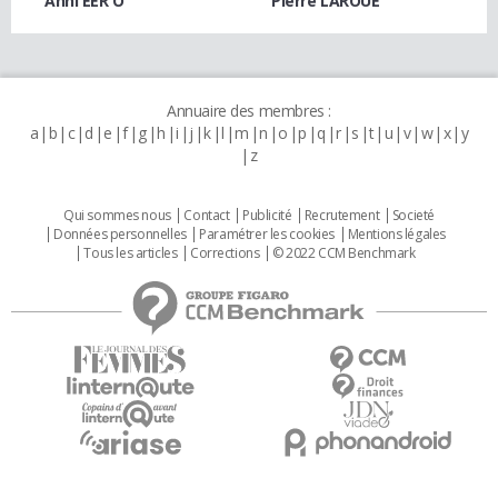
Anni EER'O
Pierre LAROUE
Annuaire des membres :
a
b
c
d
e
f
g
h
i
j
k
l
m
n
o
p
q
r
s
t
u
v
w
x
y
z
Qui sommes nous
Contact
Publicité
Recrutement
Societé
Données personnelles
Paramétrer les cookies
Mentions légales
Tous les articles
Corrections
© 2022 CCM Benchmark