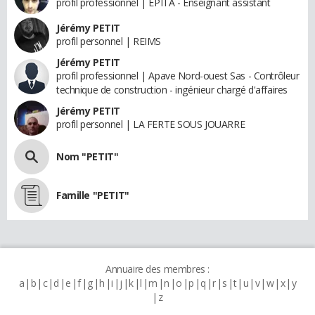
profil professionnel | EPITA - Enseignant assistant
Jérémy PETIT
profil personnel | REIMS
Jérémy PETIT
profil professionnel | Apave Nord-ouest Sas - Contrôleur
technique de construction - ingénieur chargé d'affaires
Jérémy PETIT
profil personnel | LA FERTE SOUS JOUARRE
Nom "PETIT"
Famille "PETIT"
Annuaire des membres :
a
b
c
d
e
f
g
h
i
j
k
l
m
n
o
p
q
r
s
t
u
v
w
x
y
z