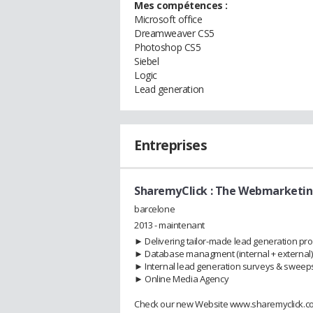
Mes compétences :
Microsoft office
Dreamweaver CS5
Photoshop CS5
Siebel
Logic
Lead generation
Entreprises
SharemyClick : The Webmarketi
barcelone
2013 - maintenant
► Delivering tailor-made lead generation prod
► Database managment (internal + external)
► Internal lead generation surveys & sweep
► Online Media Agency
Check our new Website www.sharemyclick.c