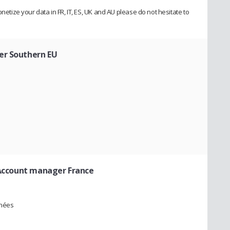
onetize your data in FR, IT, ES, UK and AU please do not hesitate to
er Southern EU
Account manager France
nnées