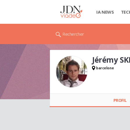
IA NEWS
TEC
Rechercher
Jérémy S
barcelone
Jérémy SKELLAND
PROFIL