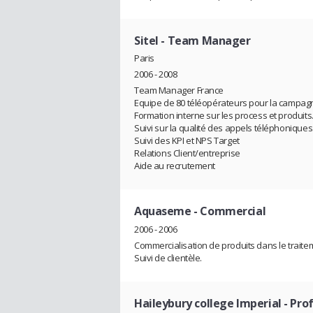
Sitel
- Team Manager
Paris
2006 - 2008
Team Manager France
Equipe de 80 téléopérateurs pour la campagn
Formation interne sur les process et produits
Suivi sur la qualité des appels téléphoniques
Suivi des KPI et NPS Target
Relations Client/entreprise
Aide au recrutement
Aquaseme
- Commercial
2006 - 2006
Commercialisation de produits dans le traitem
Suivi de clientèle.
Haileybury college Imperial
- Pro