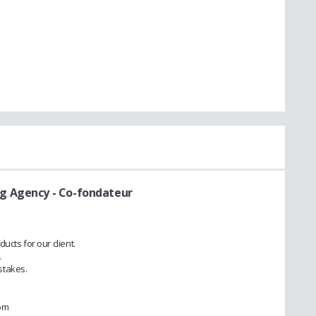
ng Agency
- Co-fondateur
ucts for our client.
.
stakes.
om