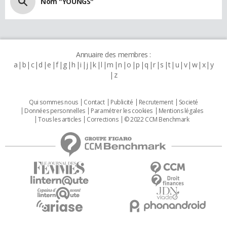
Nom "YOUNGS"
Annuaire des membres :
a
b
c
d
e
f
g
h
i
j
k
l
m
n
o
p
q
r
s
t
u
v
w
x
y
z
Qui sommes nous
Contact
Publicité
Recrutement
Societé
Données personnelles
Paramétrer les cookies
Mentions légales
Tous les articles
Corrections
© 2022 CCM Benchmark