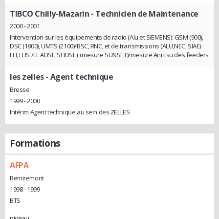
TIBCO Chilly-Mazarin
- Technicien de Maintenance
2000 - 2001
Intervention sur les équipements de radio (Alu et SIEMENS): GSM (900),
DSC (1800), UMTS (2100)/BSC, RNC, et de transmissions (ALU,NEC, SIAE) :
FH, FHS /LL ADSL, SHDSL (+mesure SUNSET)/mesure Anritsu des feeders
les zelles
- Agent technique
Bresse
1999 - 2000
Intérim Agent technique au sein des ZELLES
Formations
AFPA
Remiremont
1998 - 1999
BTS
niveau