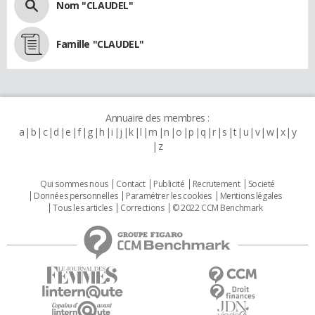
Nom "CLAUDEL"
Famille "CLAUDEL"
Annuaire des membres :
a
b
c
d
e
f
g
h
i
j
k
l
m
n
o
p
q
r
s
t
u
v
w
x
y
z
Qui sommes nous
Contact
Publicité
Recrutement
Societé
Données personnelles
Paramétrer les cookies
Mentions légales
Tous les articles
Corrections
© 2022 CCM Benchmark