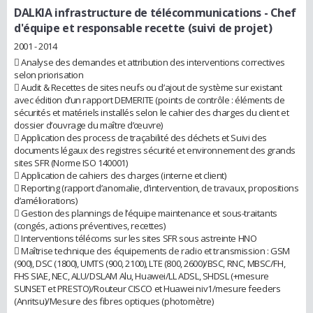
DALKIA infrastructure de télécommunications
- Chef
d'équipe et responsable recette (suivi de projet)
2001 - 2014
 Analyse des demandes et attribution des interventions correctives
selon priorisation
 Audit & Recettes de sites neufs ou d’ajout de système sur existant
avec édition d’un rapport DEMERITE (points de contrôle : éléments de
sécurités et matériels installés selon le cahier des charges du client et
dossier d’ouvrage du maître d’œuvre)
 Application des process de traçabilité des déchets et Suivi des
documents légaux des registres sécurité et environnement des grands
sites SFR (Norme ISO 140001)
 Application de cahiers des charges (interne et client)
 Reporting (rapport d’anomalie, d’intervention, de travaux, propositions
d’améliorations)
 Gestion des plannings de l’équipe maintenance et sous-traitants
(congés, actions préventives, recettes)
 Interventions télécoms sur les sites SFR sous astreinte HNO
 Maîtrise technique des équipements de radio et transmission : GSM
(900), DSC (1800), UMTS (900, 2100), LTE (800, 2600)/BSC, RNC, MBSC/FH,
FHS SIAE, NEC, ALU/DSLAM Alu, Huawei/LL ADSL, SHDSL (+mesure
SUNSET et PRESTO)/Routeur CISCO et Huawei niv1/mesure feeders
(Anritsu)/Mesure des fibres optiques (photomètre)