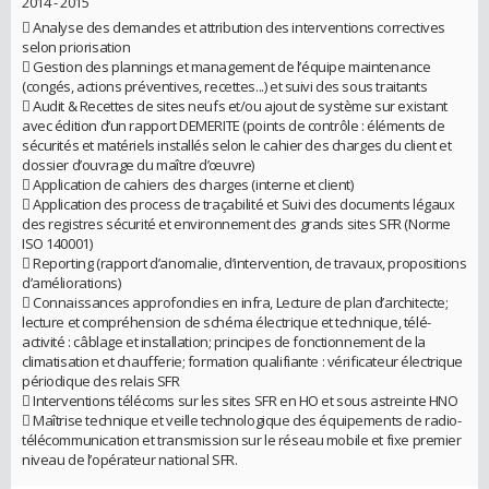
2014 - 2015
 Analyse des demandes et attribution des interventions correctives
selon priorisation
 Gestion des plannings et management de l’équipe maintenance
(congés, actions préventives, recettes...) et suivi des sous traitants
 Audit & Recettes de sites neufs et/ou ajout de système sur existant
avec édition d’un rapport DEMERITE (points de contrôle : éléments de
sécurités et matériels installés selon le cahier des charges du client et
dossier d’ouvrage du maître d’œuvre)
 Application de cahiers des charges (interne et client)
 Application des process de traçabilité et Suivi des documents légaux
des registres sécurité et environnement des grands sites SFR (Norme
ISO 140001)
 Reporting (rapport d’anomalie, d’intervention, de travaux, propositions
d’améliorations)
 Connaissances approfondies en infra, Lecture de plan d’architecte;
lecture et compréhension de schéma électrique et technique, télé-
activité : câblage et installation; principes de fonctionnement de la
climatisation et chaufferie; formation qualifiante : vérificateur électrique
périodique des relais SFR
 Interventions télécoms sur les sites SFR en HO et sous astreinte HNO
 Maîtrise technique et veille technologique des équipements de radio-
télécommunication et transmission sur le réseau mobile et fixe premier
niveau de l’opérateur national SFR.