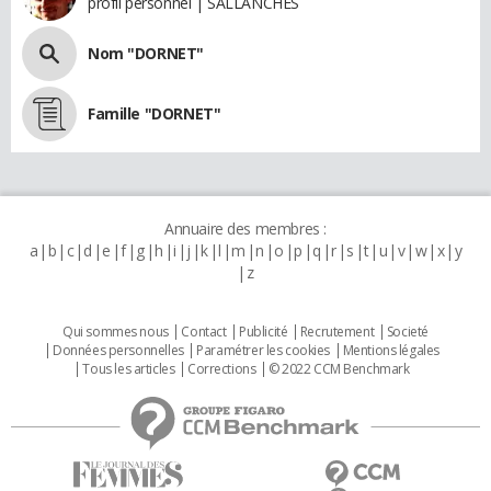
profil personnel | SALLANCHES
Nom "DORNET"
Famille "DORNET"
Annuaire des membres :
a
b
c
d
e
f
g
h
i
j
k
l
m
n
o
p
q
r
s
t
u
v
w
x
y
z
Qui sommes nous
Contact
Publicité
Recrutement
Societé
Données personnelles
Paramétrer les cookies
Mentions légales
Tous les articles
Corrections
© 2022 CCM Benchmark